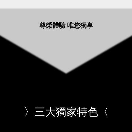
尊榮體驗 唯您獨享
〉三大獨家特色〈