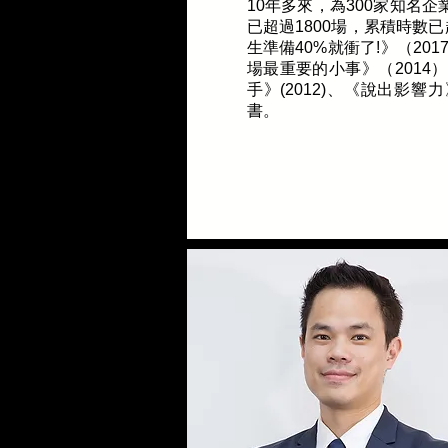
10年多來，為300家知名
已超過1800場，累積時數已
生準備40%就衝了!》（20
場最重要的小事》（2014
手》(2012)、《說出影響力
書。