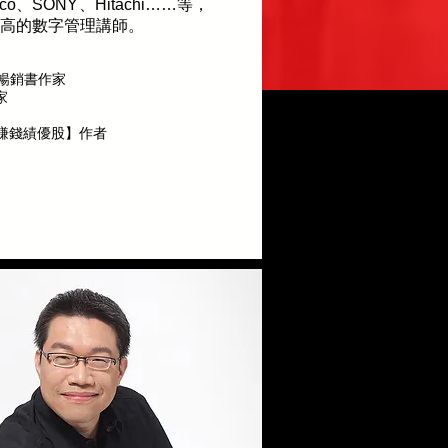
co、SONY、Hitachi……等，
最高的數字管理講師。
類暢銷書作家
家
出賺錢績優股】作者