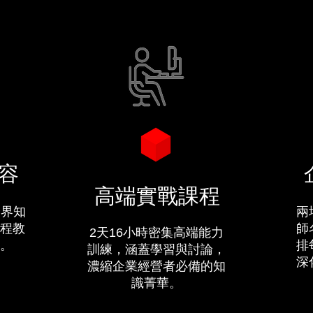
容
高端實戰課程
跨界知
兩
程教
師
2天16小時密集高端能力
。
排
訓練，涵蓋學習與討論，
深
濃縮企業經營者必備的知
識菁華。