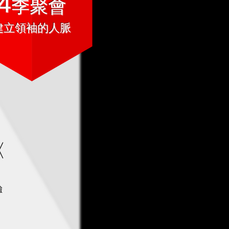
4
季聚會
建立領袖的人脈
〈
驗