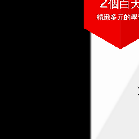
2
個白
精緻多元的學