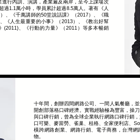
企業進行內訓、演講，產業遍及兩岸，至今上課場次
超過1.1萬小時，學員累計超過8.5萬人。著有《人
17）、《千萬講師的50堂說話課》（2017）、《職
）、《人生最重要的小事》（2013）、《教出好幫
》(2011)、《行動的力量》（2011）等多本暢銷
十年間，創辦四間網路公司、一間人氣餐廳，並
開創部落格口碑經濟。實戰經驗極為豐富，操刀
與口碑行銷，曾為全球企業執行網路口碑行銷，
口可樂、麥當勞、雀巢、桂格、全家便利店、Son
橫跨網路創業、網路行銷、電子商務，台灣網
物。