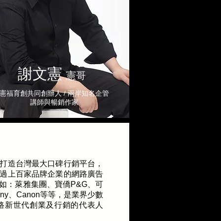
謝文憲
憲哥
憲福育創共同創辦人 / 兩岸知名企管
講師與暢銷作家
打造台灣最大口碑行銷平台，
過上百家品牌企業的網路廣告
如：萊雅集團、寶僑P&G、可
y、Canon等等，是業界少數
路新世代創業及行銷的代表人