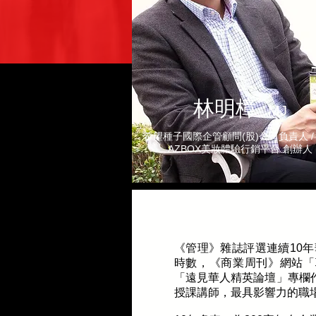
林明樟
MJ
希望種子國際企管顧問(股)公司負責人 /
AZBOX美妝體驗行銷平台 創辦人
《管理》雜誌評選連續10年
時數，《商業周刊》網站「
「遠見華人精英論壇」專欄
授課講師，最具影響力的職