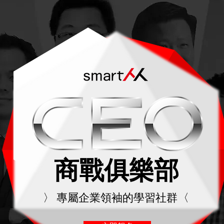
商戰俱樂部
〉
專屬企業領袖的學習社群
〈