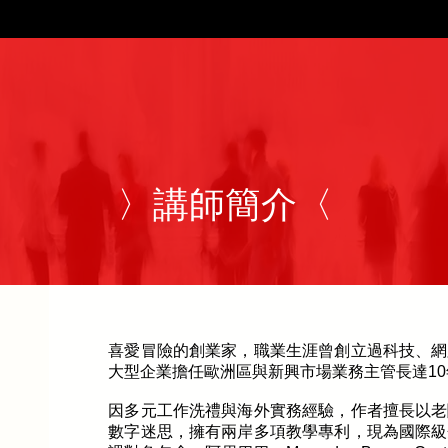
〉講師簡介〈
喜愛冒險的創業家，職業生涯曾創立過科技、網
大型企業擔任歐洲區與新興市場業務主管長達1
因多元工作洗禮與海外實務經驗，作者擅長以老
數字迷思，擁有兩岸多項教學專利，現為國際級