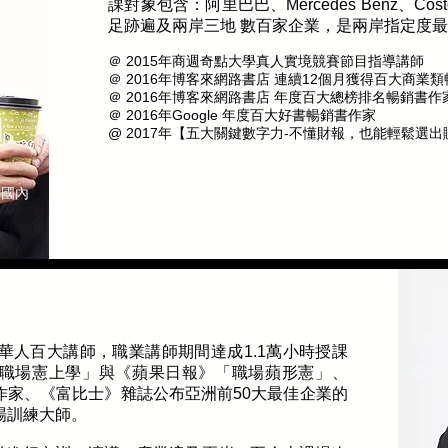
課對象包含：阿里巴巴、Mercedes Benz、Cost
足跡遍及兩岸三地 數百家企業，是兩岸指定度
＠ 2015年商週奇點大學真人實境競賽節目指導講師
＠ 2016年博客來網路書店 連續12個月獲得百大商業
＠ 2016年博客來網路書店 年度百大總榜排名暢銷書作
＠ 2016年Google 年度百大好書暢銷書作家
@ 2017年【五大關鍵數字力-不懂財報，也能輕鬆選
 國內
華人百大講師，職業講師期間達成1.1萬小時授課
職場憲上學」與《蘋果日報》「職場蘋形憲」、
作家、《富比士》雜誌公布亞洲前50大最佳企業的
場訓練大師。